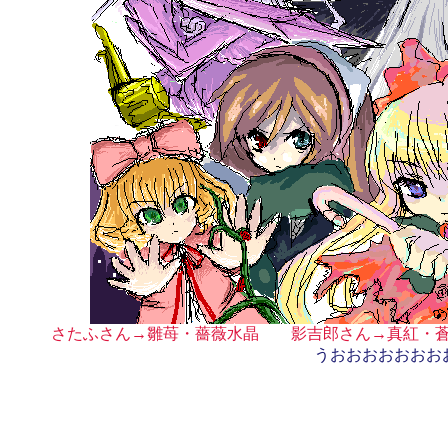
さたふさん→雛苺・薔薇水晶 影吉郎さん→真紅・蒼
うおおおおおおお